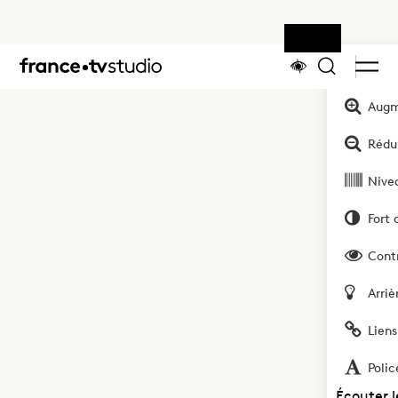
Outils
Logo
du
site
Augm
france.tv
Rédui
studio
Nivea
Fort 
Cont
Arriè
Liens
Polic
Écouter 