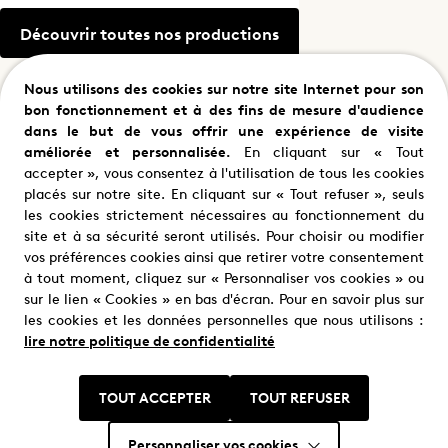
TV
Découvrir toutes nos productions
Studio
Nous utilisons des cookies sur notre site Internet pour son
Documentaire
bon fonctionnement et à des fins de mesure d'audience
dans le but de vous offrir une expérience de visite
améliorée et personnalisée.
En cliquant sur « Tout
Ce qui nous tient debout
accepter », vous consentez à l'utilisation de tous les cookies
placés sur notre site. En cliquant sur « Tout refuser », seuls
les cookies strictement nécessaires au fonctionnement du
site et à sa sécurité seront utilisés. Pour choisir ou modifier
Documentaire
vos préférences cookies ainsi que retirer votre consentement
à tout moment, cliquez sur « Personnaliser vos cookies » ou
sur le lien « Cookies » en bas d'écran. Pour en savoir plus sur
Le Télégramme
les cookies et les données personnelles que nous utilisons :
lire notre politique de confidentialité
Documentaire
TOUT ACCEPTER
TOUT REFUSER
Personnaliser vos cookies
Exception culturelle : la bataille qui a