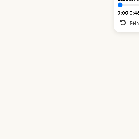
0:00
0:4
Réin