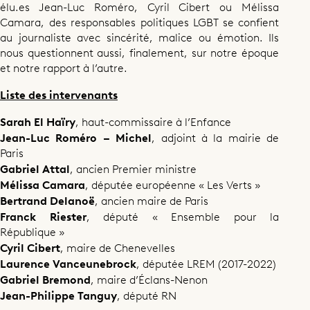
élu.es Jean-Luc Roméro, Cyril Cibert ou Mélissa
Homos en politique, le dire ou pas ?
Camara, des responsables politiques LGBT se confient
au journaliste avec sincérité, malice ou émotion. Ils
nous questionnent aussi, finalement, sur notre époque
et notre rapport à l’autre.
Partager ce programme
Liste des intervenants
Sarah El Haïry
, haut-commissaire à l’Enfance
Jean-Luc Roméro – Michel
, adjoint à la mairie de
Paris
Gabriel Attal
, ancien Premier ministre
Mélissa Camara
, députée européenne « Les Verts »
Bertrand Delanoë
, ancien maire de Paris
Franck Riester
, député « Ensemble pour la
République »
Cyril Cibert
, maire de Chenevelles
Laurence Vanceunebrock
, députée LREM (2017-2022)
Gabriel Bremond
, maire d’Éclans-Nenon
Jean-Philippe Tanguy
, député RN