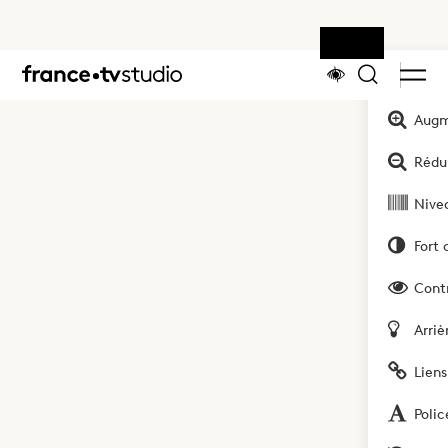
Outils
Accueil
Augm
Rédui
Nivea
Fort 
Cont
Arriè
Liens
Polic