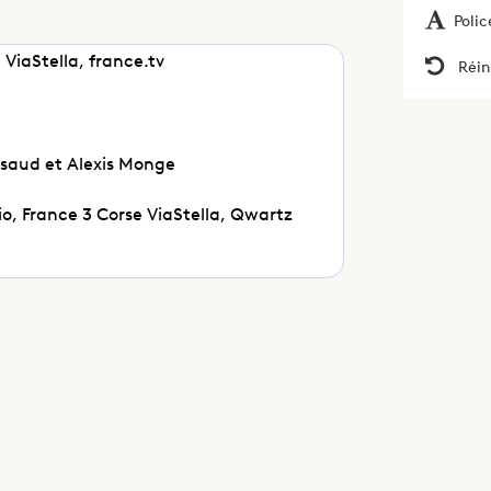
Polic
 ViaStella, france.tv
Réin
ssaud et Alexis Monge
io, France 3 Corse ViaStella, Qwartz