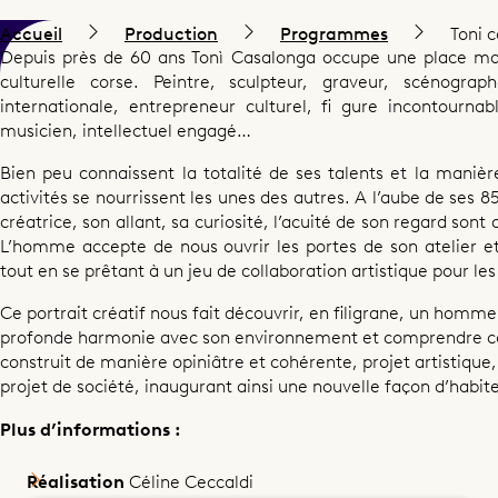
Accueil
Production
Programmes
Toni c
Depuis près de 60 ans Tonì Casalonga occupe une place maj
culturelle corse. Peintre, sculpteur, graveur, scénograp
Documentaire
internationale, entrepreneur culturel, fi gure incontournab
musicien, intellectuel engagé…
Toni Casalonga, l’art
Bien peu connaissent la totalité de ses talents et la manièr
activités se nourrissent les unes des autres. A l’aube de ses 8
d’habiter le monde
créatrice, son allant, sa curiosité, l’acuité de son regard sont
L’homme accepte de nous ouvrir les portes de son atelier 
tout en se prêtant à un jeu de collaboration artistique pour les
Ce portrait créatif nous fait découvrir, en filigrane, un homme 
profonde harmonie avec son environnement et comprendre 
Partager ce programme
construit de manière opiniâtre et cohérente, projet artistique, 
projet de société, inaugurant ainsi une nouvelle façon d’habit
Plus d’informations :
Réalisation
Céline Ceccaldi