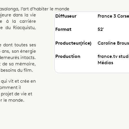
asalonga, l’art d’habiter le monde
eure dans la vie
Diffuseur
France 3 Corse
he à la carrière
le du Riacquistu,
Format
52'
Producteur(rice)
Caroline Brou
e dont toutes ses
5 ans, son énergie
Production
france.tv stud
 demeurés intacts.
Médias
et de sa mémoire,
 besoins du film.
qui vit et crée en
comment il
projet de vie et
er le monde.