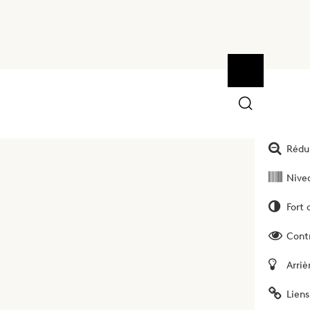
Ouvrir la bar
Outils
Augm
Rédui
Nivea
Fort 
Cont
Arriè
Liens