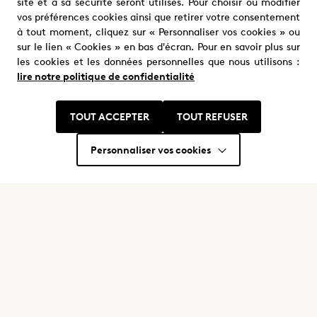
Production
france.tv studio
site et à sa sécurité seront utilisés. Pour choisir ou modifier
vos préférences cookies ainsi que retirer votre consentement
à tout moment, cliquez sur « Personnaliser vos cookies » ou
sur le lien « Cookies » en bas d'écran. Pour en savoir plus sur
les cookies et les données personnelles que nous utilisons :
lire notre politique de confidentialité
TOUT ACCEPTER
TOUT REFUSER
Nous trouver
Personnaliser vos cookies
Où nous trouver ?
Restons en contact