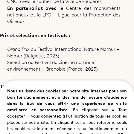
CNC; avec le soutien de la Ville de Fougères
En partenariat avec
le Centre des monuments
nationaux et la LPO – Ligue pour la Protection des
Partager ce programme
Oiseaux
Prix et sélections en festivals :
Grand Prix
au Festival International Nature Namur –
Namur (Belgique, 2023)
Sélection au Festival du cinéma nature et
environnement – Grenoble (France, 2023)
Diffuseur
France 5, france.tv
Nous utilisons des cookies sur notre site Internet pour son
bon fonctionnement et à des fins de mesure d'audience
Format
52'
dans le but de vous offrir une expérience de visite
améliorée et personnalisée.
En cliquant sur « Tout
Producteur(rice)
Caroline Broussaud et Alexis
accepter », vous consentez à l'utilisation de tous les cookies
Monge
placés sur notre site. En cliquant sur « Tout refuser », seuls
les cookies strictement nécessaires au fonctionnement du