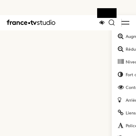
Outils
Accueil
Augm
Rédui
Nivea
Fort 
Cont
Arriè
Liens
Polic