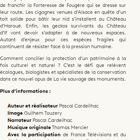
de franchir la Forteresse de Fougère qui se dresse sur
leur route. Les cigognes venues d’Alsace en quête d’un
toit solide pour bâtir leur nid s’installent au Château
d’Haroué. Enfin, les geckos survivants du Château
d’If vont devoir s’adapter à de nouveaux espaces.
Autant d’enjeux pour ces espèces fragiles qui
continuent de résister face à la pression humaine.
Comment concilier la protection d’un patrimoine à la
fois culturel et naturel ? C’est le défi que relèvent
écologues, biologistes et spécialistes de la conservation
dans ce nouvel opus de La vie sauvage des monuments.
Plus d’informations :
Auteur et réalisateur
Pascal Cardeilhac
Documentaire
Image
Guilhem Touzery
La vie sauvage des monuments : Les
Narrateur
Pascal Cardeilhac
Musique originale
Thomas Mercier
résistants
Avec la participation
de France Télévisions et du