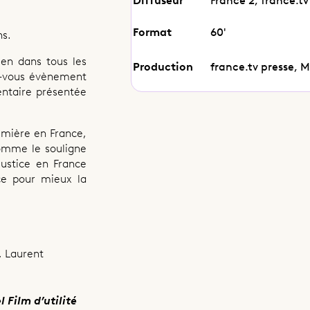
Format
60'
ns.
en dans tous les
Production
france.tv presse, 
z-vous évènement
ntaire présentée
emière en France,
omme le souligne
Justice en France
ce pour mieux la
, Laurent
 Film d’utilité