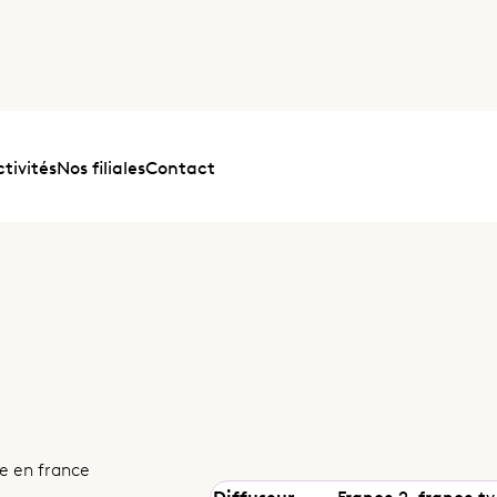
tivités
Nos filiales
Contact
ce en france
Diffuseur
France 2, france.tv