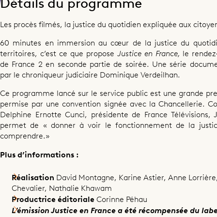
Détails du programme
Documentaire
Les procès filmés, la justice du quotidien expliquée aux citoye
Justice en France
60 minutes en immersion au cœur de la justice du quotidi
territoires, c’est ce que propose
Justice en France,
le rende
de France 2 en seconde partie de soirée. Une série docume
par le chroniqueur judiciaire Dominique Verdeilhan.
Ce programme lancé sur le service public est une grande pr
Partager ce programme
permise par une convention signée avec la Chancellerie. C
Delphine Ernotte Cunci, présidente de France Télévisions, 
permet de « donner à voir le fonctionnement de la justi
comprendre.»
Plus d’informations :
Réalisation
David Montagne, Karine Astier, Anne Lorrière
Chevalier, Nathalie Khawam
Productrice éditoriale
Corinne Péhau
L’émission Justice en France a été récompensée du label