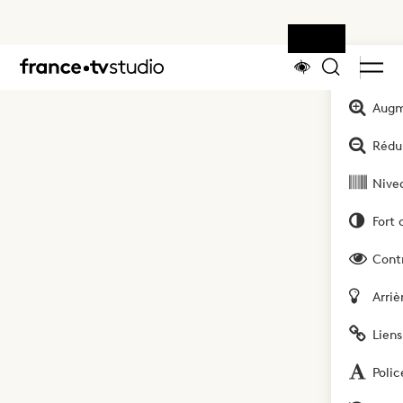
Outils
Accueil
Augm
Rédui
Nivea
Fort 
Cont
Arriè
Liens
Polic