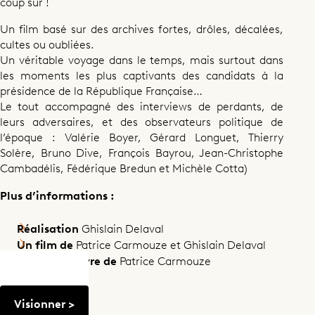
coup sûr !
Un film basé sur des archives fortes, drôles, décalées,
cultes ou oubliées.
Un véritable voyage dans le temps, mais surtout dans
les moments les plus captivants des candidats à la
présidence de la République Française…
Le tout accompagné des interviews de perdants, de
leurs adversaires, et des observateurs politique de
l’époque : Valérie Boyer, Gérard Longuet, Thierry
Solère, Bruno Dive, François Bayrou, Jean-Christophe
Cambadélis, Fédérique Bredun et Michèle Cotta)
Documentaire
Comment perdre une élection
Plus d’informations :
présidentielle à coup sûr !
Réalisation
Ghislain Delaval
Un film de
Patrice Carmouze et Ghislain Delaval
Adapté du livre de
Patrice Carmouze
Partager ce programme
Visionner >