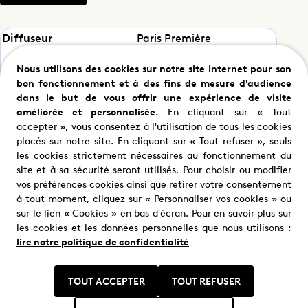
Diffuseur
Paris Première
Nous utilisons des cookies sur notre site Internet pour son
Format
52'
bon fonctionnement et à des fins de mesure d'audience
dans le but de vous offrir une expérience de visite
Producteur(rice)
Caroline Broussaud
améliorée et personnalisée.
En cliquant sur « Tout
accepter », vous consentez à l'utilisation de tous les cookies
Production
france.tv studio
placés sur notre site. En cliquant sur « Tout refuser », seuls
les cookies strictement nécessaires au fonctionnement du
site et à sa sécurité seront utilisés. Pour choisir ou modifier
vos préférences cookies ainsi que retirer votre consentement
à tout moment, cliquez sur « Personnaliser vos cookies » ou
sur le lien « Cookies » en bas d'écran. Pour en savoir plus sur
les cookies et les données personnelles que nous utilisons :
lire notre politique de confidentialité
Nous trouver
TOUT ACCEPTER
TOUT REFUSER
Où nous trouver ?