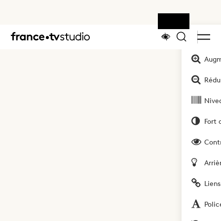
Outils
Accueil
Augm
Rédui
Nivea
Fort 
Cont
Arriè
Liens
Polic