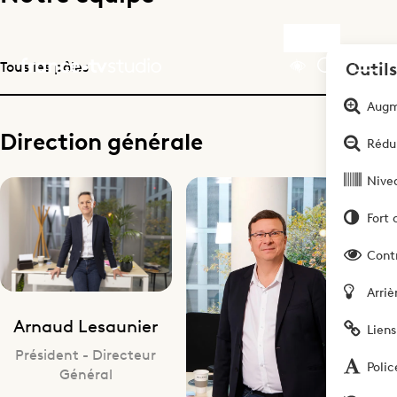
par
pôle
Outils
Accueil
Augm
Direction générale
Rédui
Nivea
Fort 
Cont
Arriè
Arnaud Lesaunier
Liens
Président - Directeur
Polic
Général