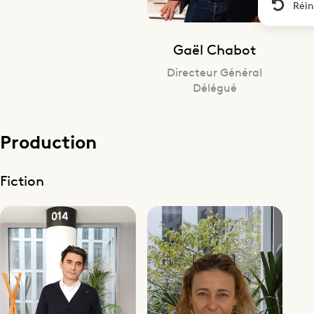
Réin
Gaël Chabot
Directeur Général
Délégué
Production
Fiction