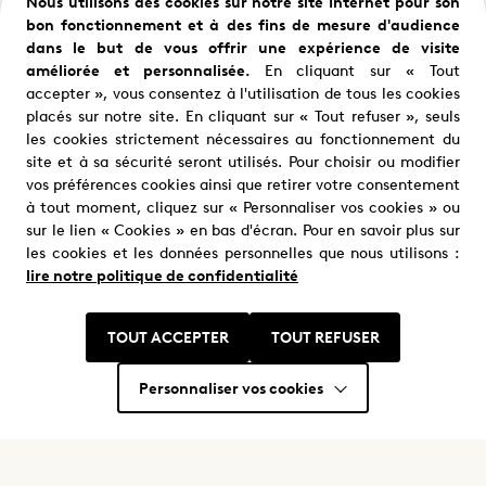
Nous utilisons des cookies sur notre site Internet pour son
bon fonctionnement et à des fins de mesure d'audience
dans le but de vous offrir une expérience de visite
Partager ce programme
améliorée et personnalisée.
En cliquant sur « Tout
accepter », vous consentez à l'utilisation de tous les cookies
placés sur notre site. En cliquant sur « Tout refuser », seuls
les cookies strictement nécessaires au fonctionnement du
site et à sa sécurité seront utilisés. Pour choisir ou modifier
Nous trouver
vos préférences cookies ainsi que retirer votre consentement
à tout moment, cliquez sur « Personnaliser vos cookies » ou
Où nous trouver ?
sur le lien « Cookies » en bas d'écran. Pour en savoir plus sur
les cookies et les données personnelles que nous utilisons :
lire notre politique de confidentialité
TOUT ACCEPTER
TOUT REFUSER
Personnaliser vos cookies
Restons en contact