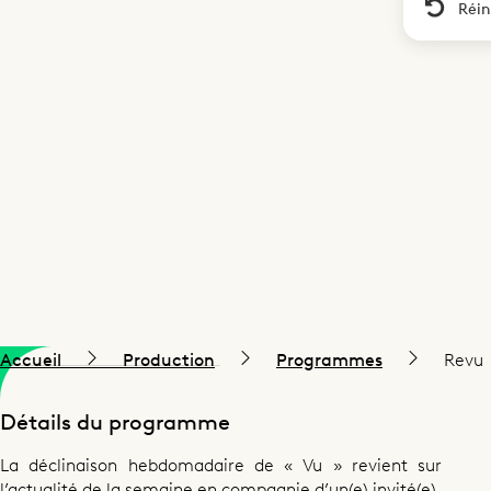
Réin
Accueil
Production
Programmes
Revu
Détails du programme
La déclinaison hebdomadaire de « Vu » revient sur
l’actualité de la semaine en compagnie d’un(e) invité(e).