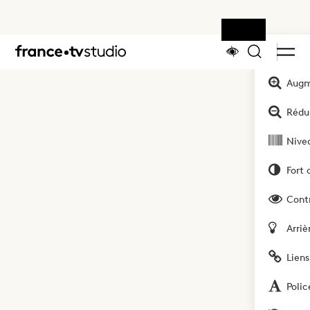
Outils
Accueil
Augm
Rédui
Nivea
Fort 
Cont
Arriè
Liens
Polic