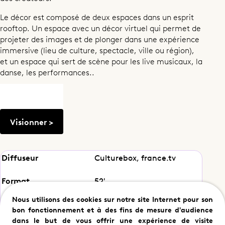
Le décor est composé de deux espaces dans un esprit
rooftop. Un espace avec un décor virtuel qui permet de
projeter des images et de plonger dans une expérience
immersive (lieu de culture, spectacle, ville ou région),
et un espace qui sert de scène pour les live musicaux, la
Magazine
danse, les performances..
Culturebox, l’émission
Visionner >
Partager ce programme
Diffuseur
Culturebox, france.tv
Format
52'
Nous utilisons des cookies sur notre site Internet pour son
Producteur(rice)
Fabien Henrion
bon fonctionnement et à des fins de mesure d'audience
dans le but de vous offrir une expérience de visite