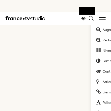
Outils
Accueil
Augm
Rédui
Nivea
Fort 
Cont
Arriè
Liens
Polic