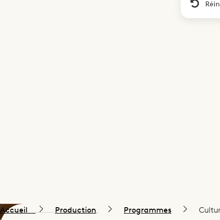
Réin
Accueil
Production
Programmes
Cultu