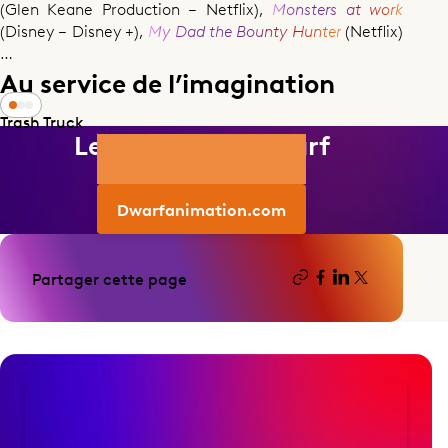
(Glen Keane Production
– Netflix),
Monsters at work
(Disney – Disney +),
My Dad the Bounty Hunter
(Netflix)
…
Au service de l’imagination
Trash Truck
Le site web de Dwarf
Pour en savoir plus
Dwarfanimation.com
Partager cette page