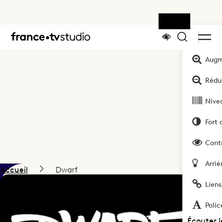
Outils
Accueil
Augm
Rédui
Nivea
Fort 
Cont
Arriè
Accueil
Dwarf
Liens
Dwarf
Polic
Écouter 