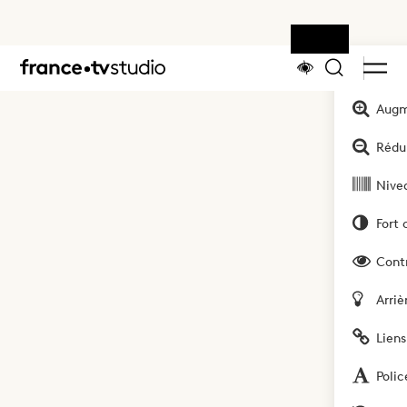
Outils
Accueil
Augm
Rédui
Nivea
Fort 
Cont
Arriè
Liens
Polic