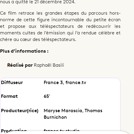
nous a quitté le 21 décembre 2024.
Ce film retrace les grandes étapes du parcours hors-
norme de cette figure incontournable du petite écran
et propose aux téléspectateurs de redécouvrir les
moments cultes de l’émission qui l’a rendue célèbre et
chère au cœur des téléspectateurs.
Plus d’informations :
Réalisé par
Raphaël Basili
Diffuseur
France 3, france.tv
Format
65'
Producteur(rice)
Maryse Marascia, Thomas
Documentaire
Burnichon
Maïté, une femme de son temps
Production
france.tv studio