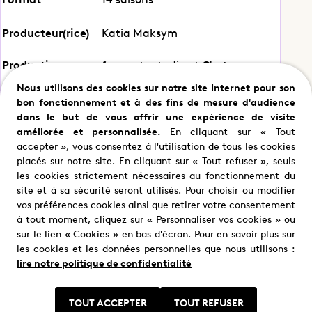
Dans les yeux d’Olivier
Producteur(rice)
Katia Maksym
Production
france.tv studio et C'est comme
ça production
Partager ce programme
Nous utilisons des cookies sur notre site Internet pour son
bon fonctionnement et à des fins de mesure d'audience
dans le but de vous offrir une expérience de visite
améliorée et personnalisée.
En cliquant sur « Tout
accepter », vous consentez à l'utilisation de tous les cookies
placés sur notre site. En cliquant sur « Tout refuser », seuls
les cookies strictement nécessaires au fonctionnement du
site et à sa sécurité seront utilisés. Pour choisir ou modifier
vos préférences cookies ainsi que retirer votre consentement
à tout moment, cliquez sur « Personnaliser vos cookies » ou
Nous trouver
sur le lien « Cookies » en bas d'écran. Pour en savoir plus sur
Où nous trouver ?
les cookies et les données personnelles que nous utilisons :
lire notre politique de confidentialité
TOUT ACCEPTER
TOUT REFUSER