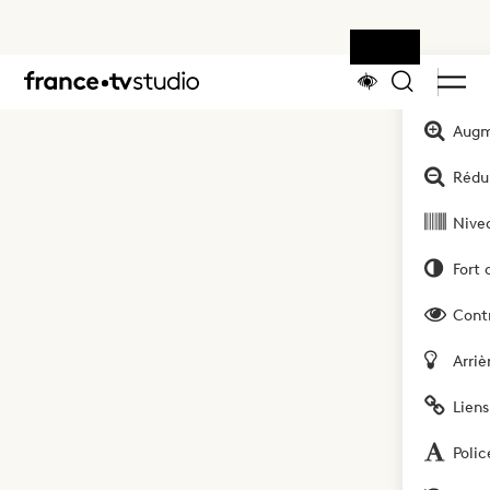
Outils
Accueil
Augm
Rédui
Nivea
Fort 
Cont
Arriè
Liens
Polic