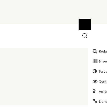
Ouvrir la bar
Outils
Augm
Rédui
Nivea
Fort 
Cont
Arriè
Liens