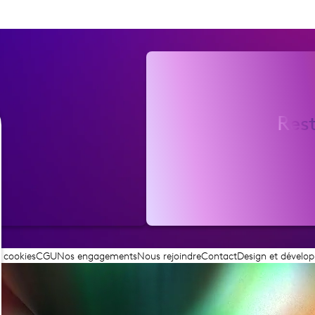
Res
t cookies
CGU
Nos engagements
Nous rejoindre
Contact
Design et dévelo