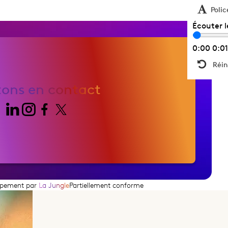
Polic
Écouter 
0:00
0:01
Réin
tons en contact
ppement par
La Jungle
Partiellement conforme