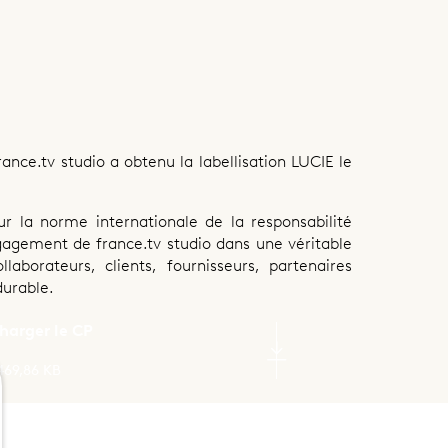
e
 le label Lucie
nce.tv studio a obtenu la labellisation LUCIE le
r la norme internationale de la responsabilité
ngagement de france.tv studio dans une véritable
aborateurs, clients, fournisseurs, partenaires
urable.
harger le CP
 469,86 KB