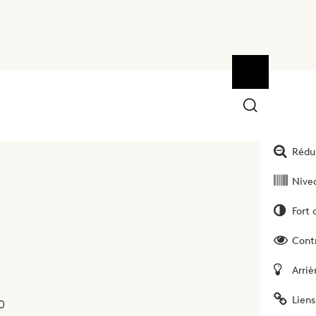
Ouvrir la bar
Outils
Augm
Rédui
Nivea
Fort 
Cont
Arriè
Liens
0