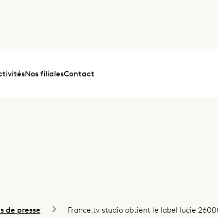
tivités
Nos filiales
Contact
 de presse
France.tv studio obtient le label lucie 2600