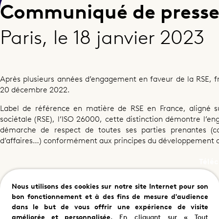
Communiqué de press
france.tv studio obtient
Paris, le 18 janvier 2023
26000
Après plusieurs années d’engagement en faveur de la RSE, fra
20 décembre 2022.
Partager cette page
Label de référence en matière de RSE en France, aligné su
sociétale (RSE), l’ISO 26000, cette distinction démontre l’e
démarche de respect de toutes ses parties prenantes (coll
d’affaires…) conformément aux principes du développement d
Téléc
PDF |
Nous utilisons des cookies sur notre site Internet pour son
bon fonctionnement et à des fins de mesure d'audience
dans le but de vous offrir une expérience de visite
améliorée et personnalisée.
En cliquant sur « Tout