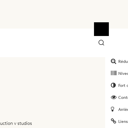
Ouvrir la bar
Outils
Augm
Rédui
Nivea
Fort 
Cont
Arriè
Liens
uction v studios