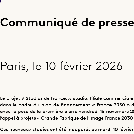
Inauguration des nouv
Communiqué de press
production V Studios
Paris, le 10 février 2026
Partager cette page
Le projet V Studios de france.tv studio, filiale commercia
dans le cadre du plan de financement « France 2030 » d
avec la pose de la première pierre vendredi 15 novembre 20
l’appel à projets « Grande Fabrique de l’image France 2030 »
Ces nouveaux studios ont été inaugurés ce mardi 10 févrie