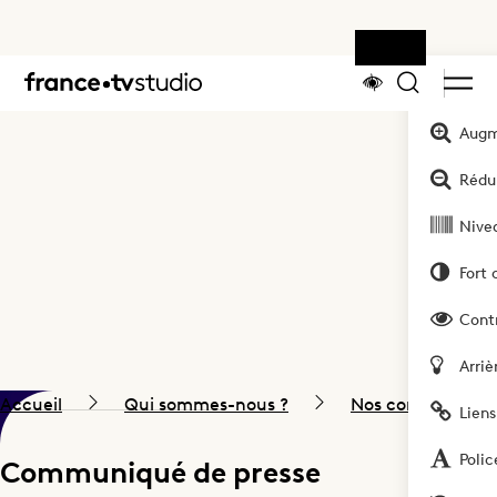
Outils
Accueil
Augm
Rédui
Nivea
Fort 
Cont
Arriè
Accueil
Qui sommes-nous ?
Nos communiqués
Liens
france.tv studio : 1ère société et
Polic
Communiqué de presse