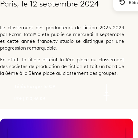
3ème groupe de production de
Paris, le 12 septembre 2024
Réin
fiction en 2023-2024
Le classement des producteurs de fiction 2023-2024
par Ecran Total* a été publié ce mercredi 11 septembre
et cette année france.tv studio se distingue par une
Partager cette page
progression remarquable.
En effet, la filiale atteint la 1ère place au classement
des sociétés de production de fiction et fait un bond de
la 8ème à la 3ème place au classement des groupes.
Télécharger le CP
PDF | 120,46 KB