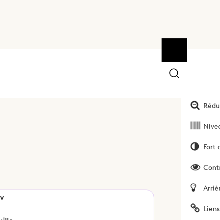
Ouvrir la bar
Outils
Augm
Rédui
Nivea
Fort 
Cont
Arriè
tv
Liens