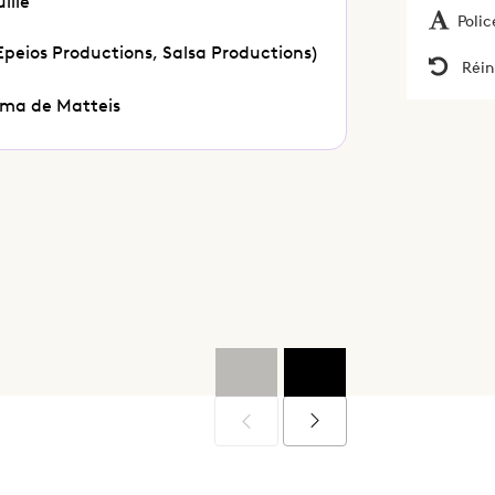
ille
Polic
(Epeios Productions, Salsa Productions)
Réin
oma de Matteis