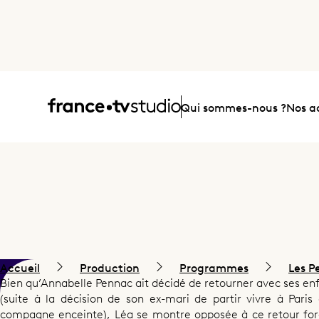
Accueil
Qui sommes-nous ?
Nos ac
Accueil
Production
Programmes
Les P
Bien qu’Annabelle Pennac ait décidé de retourner avec ses en
(suite à la décision de son ex-mari de partir vivre à Paris
Mort d’un étudiant
compagne enceinte), Léa se montre opposée à ce retour for