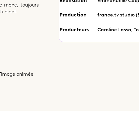
Réalisation
Emmanuelle Caqu
le mène, toujours
tudiant.
Production
france.tv studio 
Producteurs
Caroline Lassa, T
l’image animée