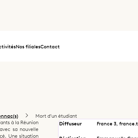
tivités
Nos filiales
Contact
ennac(s)
Mort d’un étudiant
fants à la Réunion
Diffuseur
France 3, france.
 avec sa nouvelle
cé. Une situation