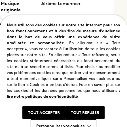
Musique
Jérôme Lemonnier
originale
Casting
Nous utilisons des cookies sur notre site Internet pour son
bon fonctionnement et à des fins de mesure d'audience
dans le but de vous offrir une expérience de visite
améliorée et personnalisée.
En cliquant sur « Tout
accepter », vous consentez à l'utilisation de tous les cookies
Samuel Le Bihan
Lionnel Astier
placés sur notre site. En cliquant sur « Tout refuser », seuls
Alex Hugo
Angelo Battala
les cookies strictement nécessaires au fonctionnement du
site et à sa sécurité seront utilisés. Pour choisir ou modifier
vos préférences cookies ainsi que retirer votre consentement
à tout moment, cliquez sur « Personnaliser vos cookies » ou
sur le lien « Cookies » en bas d'écran. Pour en savoir plus sur
les cookies et les données personnelles que nous utilisons :
lire notre politique de confidentialité
Nous trouver
TOUT ACCEPTER
TOUT REFUSER
Où nous trouver ?
Personnaliser vos cookies