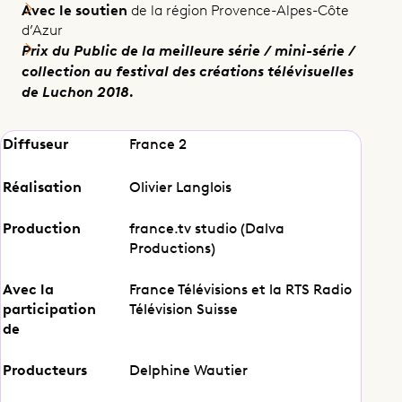
Avec le soutien
de la région Provence-Alpes-Côte
d’Azur
Prix du Public de la meilleure série / mini-série /
collection au festival des créations télévisuelles
de Luchon 2018.
Marche ou crève
Diffuseur
France 2
Réalisation
Olivier Langlois
Partager cet épisode
Production
france.tv studio (Dalva
Productions)
Avec la
France Télévisions et la RTS Radio
participation
Télévision Suisse
de
Producteurs
Delphine Wautier