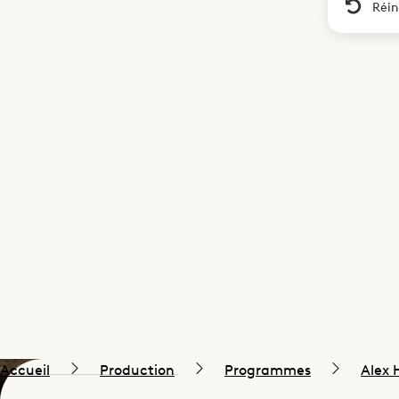
Réin
Accueil
Production
Programmes
Alex 