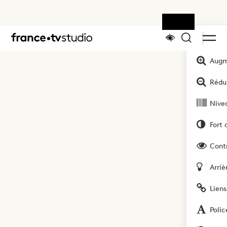
Outils
Accueil
Augm
Rédui
Nivea
Fort 
Cont
Arriè
Liens
Polic