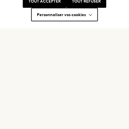
TOUT ACCEPTER
TOUT REFUSER
Nous trouver
Où nous trouver ?
Personnaliser vos cookies
Restons en contact
Mentions légales
Politique de confidentialité et cookies
CGU
Nos engagements
Nous rejoindre
Contact