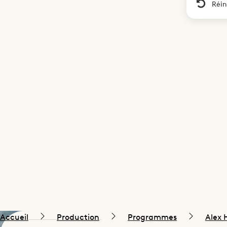
Réin
Accueil
Production
Programmes
Alex 