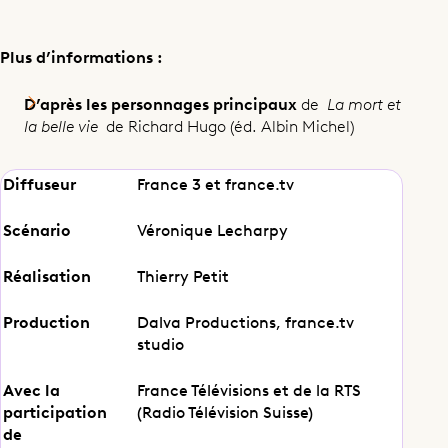
Plus d’informations :
D’après les personnages principaux
de
La mort et
la belle vie
de Richard Hugo (éd. Albin Michel)
Le nouvel eldorado
Diffuseur
France 3 et france.tv
Scénario
Véronique Lecharpy
Partager cet épisode
Réalisation
Thierry Petit
Production
Dalva Productions, france.tv
studio
Avec la
France Télévisions et de la RTS
participation
(Radio Télévision Suisse)
de