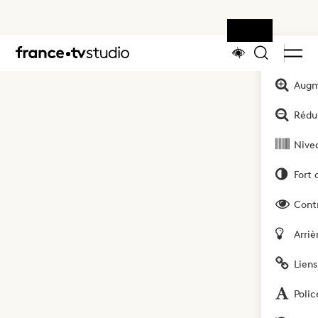
Outils
Accueil
Augm
Rédui
Nivea
Fort 
Cont
Arriè
Liens
Polic