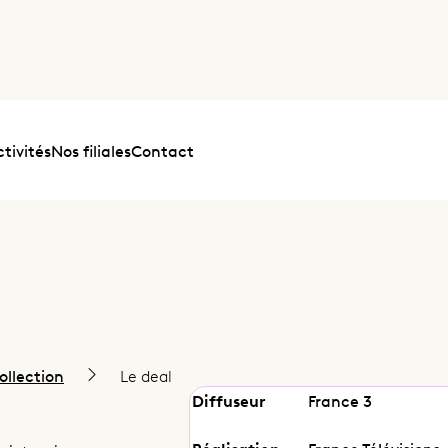
tivités
Nos filiales
Contact
ollection
Le deal
Diffuseur
France 3