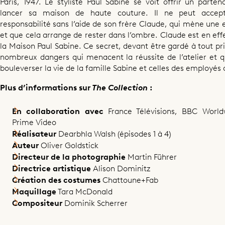
Paris, 1947. Le styliste Paul Sabine se voit offrir un parte
lancer sa maison de haute couture. Il ne peut accept
responsabilité sans l’aide de son frère Claude, qui mène une 
et que cela arrange de rester dans l’ombre. Claude est en effe
la Maison Paul Sabine. Ce secret, devant être gardé à tout pri
Partager cet épisode
nombreux dangers qui menacent la réussite de l’atelier et 
bouleverser la vie de la famille Sabine et celles des employés
Plus d’informations sur
The Collection
:
En collaboration avec
France Télévisions, BBC Wor
Prime Video
Réalisateur
Dearbhla Walsh (épisodes 1 à 4)
Auteur
Oliver Goldstick
Directeur de la photographie
Martin Führer
Directrice artistique
Alison Dominitz
Création des costumes
Chattoune+Fab
Maquillage
Tara McDonald
Compositeur
Dominik Scherrer