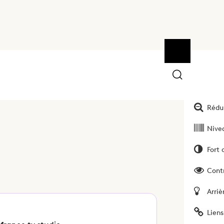
Ouvrir la bar
Outils
Augm
Rédui
Nivea
Fort 
Cont
Arriè
Liens