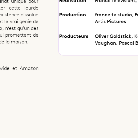
Réalisation
France Télévisions,
nariat unique pour
er cette lourde
Production
france.tv studio, 
existence dissolue
Artis Pictures
t le vrai génie de
x, n’est qu’un des
qui promettent de
Producteurs
Oliver Goldstick,
 de la maison.
Vaughan, Pascal B
ldwide et Amazon