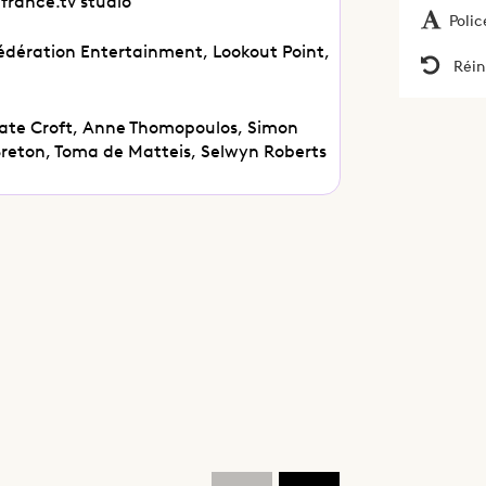
 france.tv studio
Polic
Fédération Entertainment, Lookout Point,
Réin
 Kate Croft, Anne Thomopoulos, Simon
reton, Toma de Matteis, Selwyn Roberts