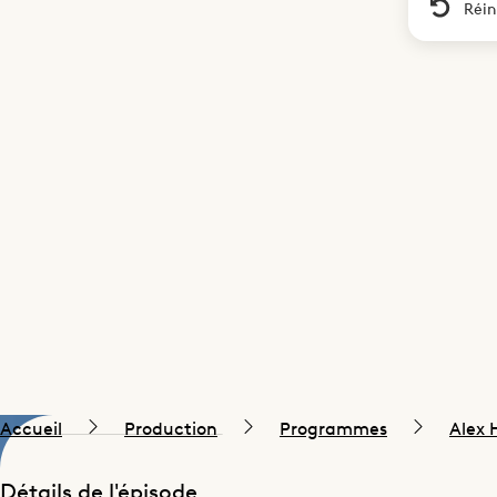
Réin
Accueil
Production
Programmes
Alex 
Détails de l'épisode