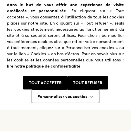
dans le but de vous offrir une expérience de visite
améliorée et personnalisée.
En cliquant sur « Tout
Samuel Le Bihan
Mikaël Fitoussi
accepter », vous consentez à l'utilisation de tous les cookies
Alex Hugo
Pascal Renart
placés sur notre site. En cliquant sur « Tout refuser », seuls
les cookies strictement nécessaires au fonctionnement du
site et à sa sécurité seront utilisés. Pour choisir ou modifier
vos préférences cookies ainsi que retirer votre consentement
à tout moment, cliquez sur « Personnaliser vos cookies » ou
sur le lien « Cookies » en bas d'écran. Pour en savoir plus sur
les cookies et les données personnelles que nous utilisons :
lire notre politique de confidentialité
Nous trouver
Où nous trouver ?
TOUT ACCEPTER
TOUT REFUSER
Personnaliser vos cookies