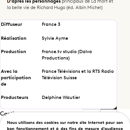
D’après les personnages
principaux de La mort et
la belle vie de Richard Hugo (éd. Albin Michel)
La vallée des vautours
Diffuseur
France 3
Réalisation
Sylvie Ayme
Production
france.tv studio (Dalva
Partager cet épisode
Productions)
Avec la
France Télévisions et la RTS Radio
participation
Télévision Suisse
de
Producteurs
Delphine Wautier
Casting
Nous utilisons des cookies sur notre site Internet pour son
bon fonctionnement et à des fins de mesure d'audience