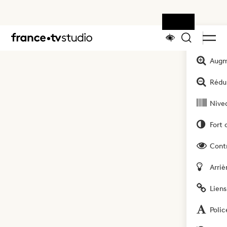
Outils
Accueil
Augm
Rédui
Nivea
Fort 
Cont
Arriè
Liens
Polic