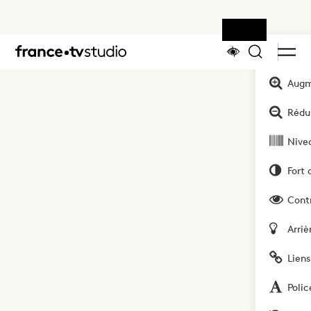
Outils
Accueil
Augm
Rédui
Nivea
Fort 
Cont
Arriè
Liens
Polic