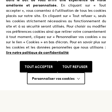
Richard Coyle
Tom Riley
améliorée et personnalisée.
En cliquant sur « Tout
accepter », vous consentez à l'utilisation de tous les cookies
Paul Sabine
Claude Sabine
placés sur notre site. En cliquant sur « Tout refuser », seuls
les cookies strictement nécessaires au fonctionnement du
site et à sa sécurité seront utilisés. Pour choisir ou modifier
vos préférences cookies ainsi que retirer votre consentement
à tout moment, cliquez sur « Personnaliser vos cookies » ou
sur le lien « Cookies » en bas d'écran. Pour en savoir plus sur
les cookies et les données personnelles que nous utilisons :
lire notre politique de confidentialité
Nous trouver
Où nous trouver ?
TOUT ACCEPTER
TOUT REFUSER
Personnaliser vos cookies