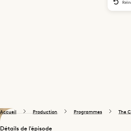
Réin
Accueil
Production
Programmes
The C
Détails de l'épisode