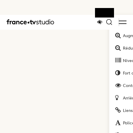
Outils
Accueil
Augm
Rédui
Nivea
Fort 
Cont
Arriè
Liens
Polic