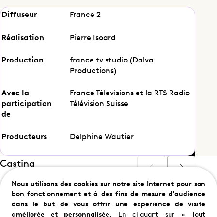
Diffuseur
France 2
La balade sauvage
Réalisation
Pierre Isoard
Production
france.tv studio (Dalva
Productions)
Partager cet épisode
Avec la
France Télévisions et la RTS Radio
participation
Télévision Suisse
de
Producteurs
Delphine Wautier
Casting
Nous utilisons des cookies sur notre site Internet pour son
bon fonctionnement et à des fins de mesure d'audience
dans le but de vous offrir une expérience de visite
Samuel Le Bihan
Lionnel Astier
améliorée et personnalisée.
En cliquant sur « Tout