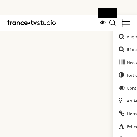
Outils
Accueil
Augm
Rédui
Nivea
Fort 
Cont
Arriè
Liens
Polic