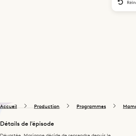
Réin
Accueil
Production
Programmes
Mama
Détails de l'épisode
Dévastée, Marianne décide de reprendre depuis le