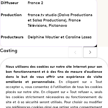
Maman a tort – ép. 4
Diffuseur
France 2
Production
france.tv studio (Dalva Productions
et Salsa Productions), France
Télévisions, Pictanovo
Partager cet épisode
Producteurs
Delphine Wautier et Caroline Lassa
Casting
Nous utilisons des cookies sur notre site Internet pour son
bon fonctionnement et à des fins de mesure d'audience
Anne Charier
Pascal Elbé
dans le but de vous offrir une expérience de visite
Marianne
Papy
améliorée et personnalisée.
En cliquant sur « Tout
accepter », vous consentez à l'utilisation de tous les cookies
placés sur notre site. En cliquant sur « Tout refuser », seuls
les cookies strictement nécessaires au fonctionnement du
site et à sa sécurité seront utilisés. Pour choisir ou modifier
vos préférences cookies ainsi que retirer votre consentement