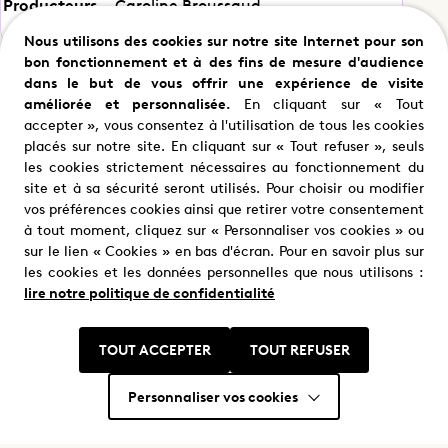
enfants terribles de
Producteurs
Caroline Broussaud
l’impressionnisme
Nous utilisons des cookies sur notre site Internet pour son
bon fonctionnement et à des fins de mesure d'audience
dans le but de vous offrir une expérience de visite
améliorée et personnalisée.
En cliquant sur « Tout
accepter », vous consentez à l'utilisation de tous les cookies
Partager cet épisode
placés sur notre site. En cliquant sur « Tout refuser », seuls
les cookies strictement nécessaires au fonctionnement du
site et à sa sécurité seront utilisés. Pour choisir ou modifier
vos préférences cookies ainsi que retirer votre consentement
Nous trouver
à tout moment, cliquez sur « Personnaliser vos cookies » ou
Où nous trouver ?
sur le lien « Cookies » en bas d'écran. Pour en savoir plus sur
les cookies et les données personnelles que nous utilisons :
lire notre politique de confidentialité
TOUT ACCEPTER
TOUT REFUSER
Personnaliser vos cookies