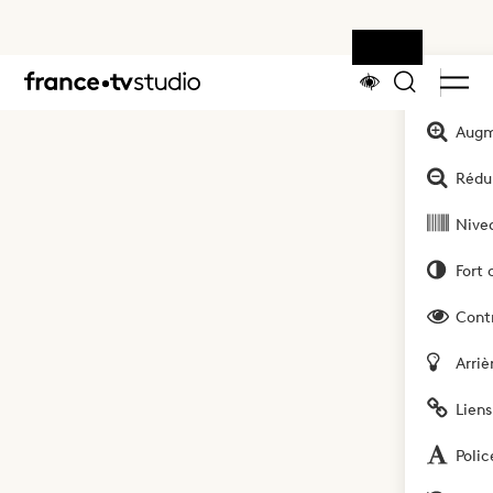
Outils
Accueil
Augm
Rédui
Nivea
Fort 
Cont
Arriè
Liens
Polic