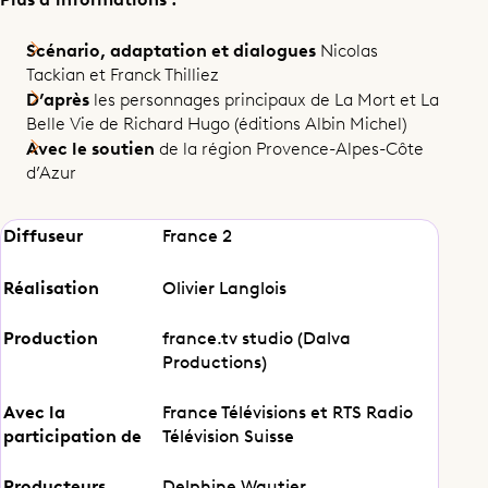
Scénario, adaptation et dialogues
Nicolas
Tackian et Franck Thilliez
D’après
les personnages principaux de La Mort et La
Belle Vie de Richard Hugo (éditions Albin Michel)
Comme un oiseau sans ailes
Avec le soutien
de la région Provence-Alpes-Côte
d’Azur
Diffuseur
France 2
Partager cet épisode
Réalisation
Olivier Langlois
Production
france.tv studio (Dalva
Productions)
Avec la
France Télévisions et RTS Radio
participation de
Télévision Suisse
Producteurs
Delphine Wautier