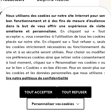
Casting
Nous utilisons des cookies sur notre site Internet pour son
bon fonctionnement et à des fins de mesure d'audience
dans le but de vous offrir une expérience de visite
améliorée et personnalisée.
En cliquant sur « Tout
accepter », vous consentez à l'utilisation de tous les cookies
Samuel Le Bihan
Lionnel Astier
placés sur notre site. En cliquant sur « Tout refuser », seuls
Alex Hugo
Angelo Battala
les cookies strictement nécessaires au fonctionnement du
site et à sa sécurité seront utilisés. Pour choisir ou modifier
vos préférences cookies ainsi que retirer votre consentement
à tout moment, cliquez sur « Personnaliser vos cookies » ou
sur le lien « Cookies » en bas d'écran. Pour en savoir plus sur
les cookies et les données personnelles que nous utilisons :
lire notre politique de confidentialité
Nous trouver
TOUT ACCEPTER
TOUT REFUSER
Où nous trouver ?
Personnaliser vos cookies