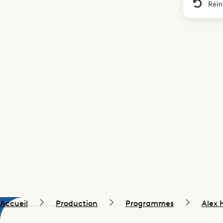
Réin
Accueil
Production
Programmes
Alex 