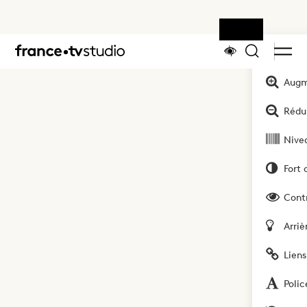
Outils
Accueil
Augm
Rédui
Nivea
Fort 
Cont
Arriè
Liens
Polic