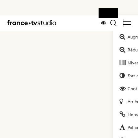
Outils
Accueil
Augm
Rédui
Nivea
Fort 
Cont
Arriè
Liens
Polic