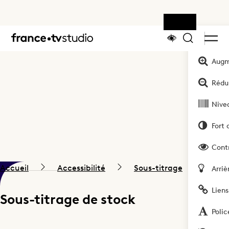
Outils
Accueil
Augm
Rédui
Nivea
Fort 
Cont
Accueil
Accessibilité
Sous-titrage
Sous
Arriè
Liens
Sous-titrage sourds et
Sous-titrage de stock
malentendants
Polic